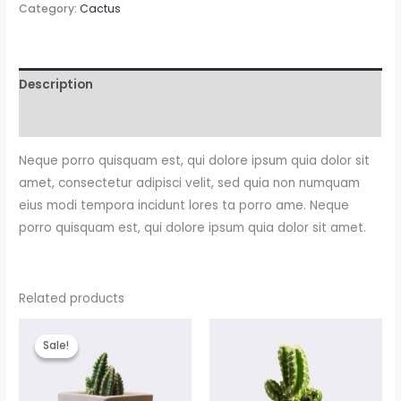
Category:
Cactus
Description
Reviews (0)
Neque porro quisquam est, qui dolore ipsum quia dolor sit
amet, consectetur adipisci velit, sed quia non numquam
eius modi tempora incidunt lores ta porro ame. Neque
porro quisquam est, qui dolore ipsum quia dolor sit amet.
Related products
Original
Current
price
price
Sale!
Sale!
was:
is:
$28.00.
$25.00.